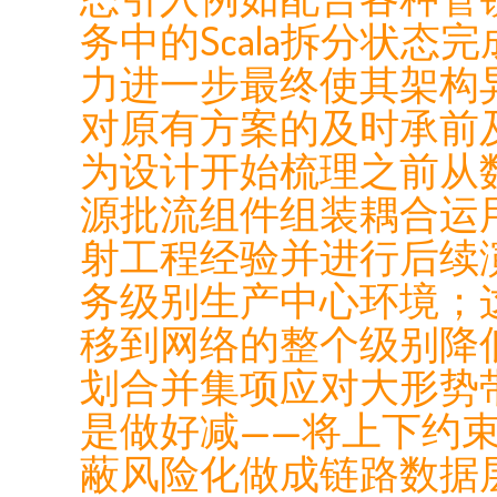
务中的Scala拆分状
力进一步最终使其架构
对原有方案的及时承前
为设计开始梳理之前从
源批流组件组装耦合运
射工程经验并进行后续
务级别生产中心环境；
移到网络的整个级别降
划合并集项应对大形势
是做好减——将上下约
蔽风险化做成链路数据