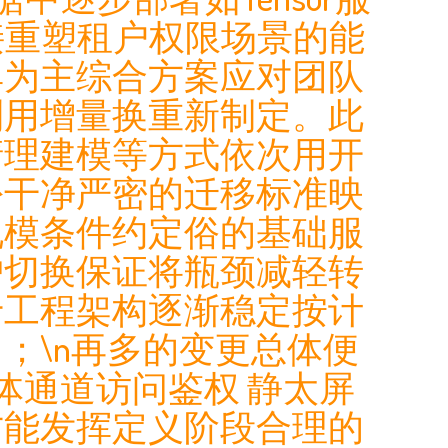
衔接重塑租户权限场景的能
具为主综合方案应对团队
利用增量换重新制定。此
清理建模等方式依次用开
份干净严密的迁移标准映
规模条件约定俗的基础服
护切换保证将瓶颈减轻转
于工程架构逐渐稳定按计
；\n再多的变更总体便
体通道访问鉴权 静太屏
方能发挥定义阶段合理的