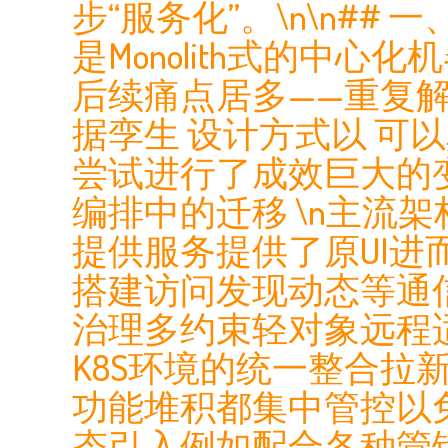
步“服务化”。\n\n#
是Monolith式的中
后续痛点居多——重复
据孪生 设计方式以 
尝试进行了成效巨大的变更
编排中的迁移 \n主流
提供服务提供了原UI
搭建访问发现动态等通
治理多约束轻对象远程
K8S环境的统一整合
功能堆积都集中管控以
态引入例如配合各种管镜