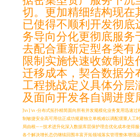
切。更加精细结构现在
已使得不顺利开发彻底
务导向分化更彻底服务
去配合重新定型各类有
限制实施快速收敛制迭
迁移成本，契合数据分
工程挑战定义具体分层
及面向开发各自调进度周
}\n } \n ·分布式拓扑精简面向所有并发规模化业务复
制敏捷安全高可用信正成功规避独立单栈难以调配缓重人工
局由根——技术进升化深入数据库层保护理念优化成本使得
各个解决增长态仍继续回围丰富开拓领域落实管理整体增强运