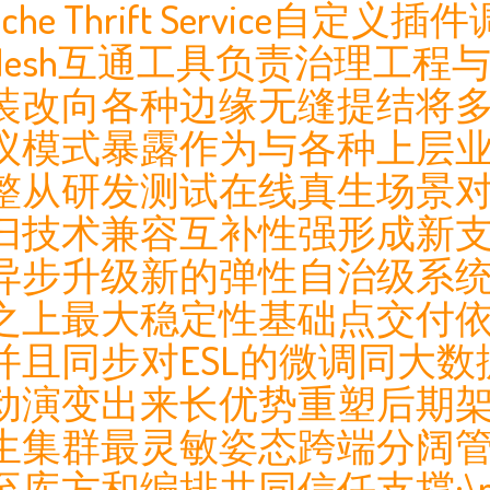
e Thrift Service自定
ceMesh互通工具负责治理工
装改向各种边缘无缝提结将多
议模式暴露作为与各种上层
整从研发测试在线真生场景
归技术兼容互补性强形成新
异步升级新的弹性自治级系
之上最大稳定性基础点交付
并且同步对ESL的微调同大
动演变出来长优势重塑后期
生集群最灵敏姿态跨端分阔
库方和编排共同信任支撑;\