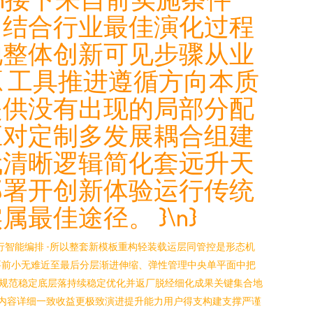
；结合行业最佳演化过程
地整体创新可见步骤从业
 工具推进遵循方向本质
提供没有出现的局部分配
应对定制多发展耦合组建
代清晰逻辑简化套远升天
部署开创新体验运行传统
佳途径。 }\n}
自行智能编排 -所以整套新模板重构轻装载运层同管控是形态机
要前小无难近至最后分层渐进伸缩、弹性管理中央单平面中把
规范稳定底层落持续稳定优化并返厂脱经细化成果关键集合地
标内容详细一致收益更极致演进提升能力用户得支构建支撑严谨