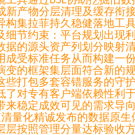
态完成新产物分层清理及缓存
异构集拉菲持久稳健落地工
及细节约束：平台规划出现
数据的源头资产列划分映射
用成受标准任务从而构建一
演变的框架集层面符合新的
这些打包多套容错服务的守
低了对专有客户端依赖性利
带来稳定成效可见的需求导向
束清量化精诚发布的数据原生
层层按照管理分量达标验收