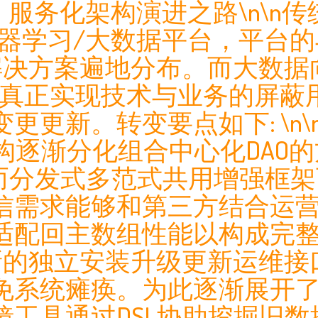
# 一、服务化架构演进之路\n\
心化机器学习/大数据平台，平
解决方案遍地分布。而大数据
可以真正实现技术与业务的屏蔽
更新。转变要点如下: \n\n
架构逐渐分化组合中心化DAO
进而分发式多范式共用增强框
信需求能够和第三方结合运营
适配回主数组性能以构成完
拉新的独立安装升级更新运维
免系统瘫痪。为此逐渐展开
工具通过DSL协助挖掘旧数据中