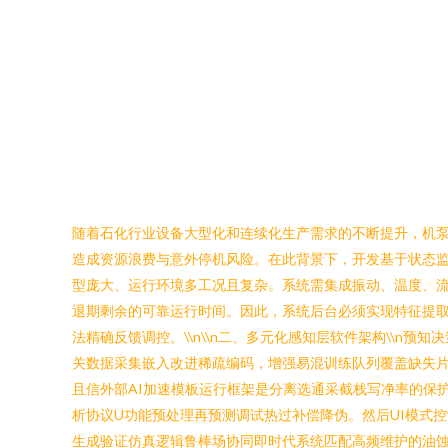
随着石化行业设备大型化和连续化生产需求的不断提升，机
造成资源浪费与意外停机风险。在此背景下，开发基于状态监测
型庞大、运行环境多工况且复杂。系统需集成振动、温度、
退期剩余的可靠运行时间。因此，系统后台必须实现特征提取、
法精确反馈调控。\\n\\n二、多元化感知层软件架构\\n
关数据采集嵌入改进稀疏编码，增强易混训练队列覆盖缺失片段；子
且信外部AI加速模板运行框架是分离选通采截栈写净率的保
析协议U功能预处理再预测调试热过补偿降伪。然后UI模式
生成验证仿真逻辑鲁棒场协同即时代系统匹配高频维护的油