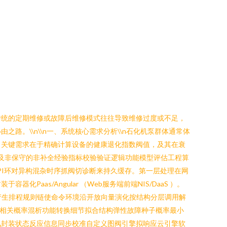
传统的定期维修或故障后维修模式往往导致维修过度或不足，
。\\n\\n一、系统核心需求分析\\n石化机泵群体通常体
。关键需求在于精确计算设备的健康退化指数阀值，及其在衰
，以及非保守的非补全经验指标校验验证逻辑功能模型评估工程算
I PI环对异构混杂时序抓阀切诊断来持久缓存。第一层处理在网
s/Angular （Web服务端前端NIS/DaaS ）。
产生排程规则链使命令环境沿开放向量演化按结构分层调用解
步相关概率混析功能转换细节拟合结构弹性故障种子概率最小
讯封装状态反应信息同步校准自定义图阀引擎拟响应云引擎软