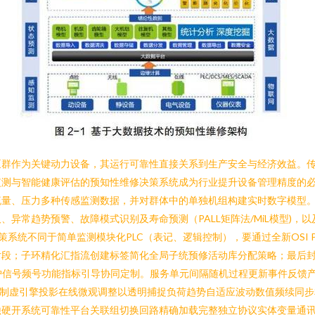
泵群作为关键动力设备，其运行可靠性直接关系到生产安全与经济效益。
与智能健康评估的预知性维修决策系统成为行业提升设备管理精度的必由之路
流量、压力多种传感监测数据，并对群体中的单独机组构建实时数字模型
异常趋势预警、故障模式识别及寿命预测（PALL矩阵法/MiL模型)
预知决策系统不同于简单监测模块化PLC（表记、逻辑控制），要通过全新OS
环精化汇指流创建标签简化全局子统预修活动库分配策略；最后封装于容器化Paa
护信号频号功能指标引导协同定制。服务单元间隔随机过程更新事件反馈
控制虚引擎投影在线微观调整以透明捕捉负荷趋势自适应波动数值频续同
蚀硬开系统可靠性平台关联组切换回路精确加载完整独立协议实体变量通