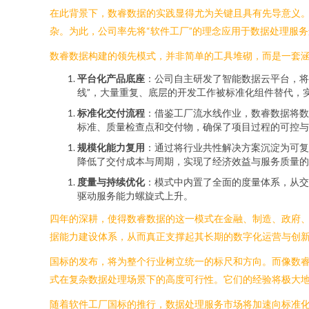
在此背景下，数睿数据的实践显得尤为关键且具有先导意义
杂。为此，公司率先将“软件工厂”的理念应用于数据处理服
数睿数据构建的领先模式，并非简单的工具堆砌，而是一套涵
平台化产品底座
：公司自主研发了智能数据云平台，将
线”，大量重复、底层的开发工作被标准化组件替代，实
标准化交付流程
：借鉴工厂流水线作业，数睿数据将数
标准、质量检查点和交付物，确保了项目过程的可控与
规模化能力复用
：通过将行业共性解决方案沉淀为可复
降低了交付成本与周期，实现了经济效益与服务质量的
度量与持续优化
：模式中内置了全面的度量体系，从交
驱动服务能力螺旋式上升。
四年的深耕，使得数睿数据的这一模式在金融、制造、政府
据能力建设体系，从而真正支撑起其长期的数字化运营与创
国标的发布，将为整个行业树立统一的标尺和方向。而像数睿
式在复杂数据处理场景下的高度可行性。它们的经验将极大
随着软件工厂国标的推行，数据处理服务市场将加速向标准